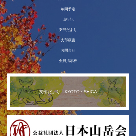
年間予定
山行記
支部だより
支部蔵書
お問合せ
会員掲示板
支部だより KYOTO・SHIGA